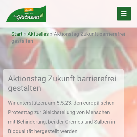
Zum
Inhalt
springen
Start
»
Aktuelles
»
Aktionstag Zukunft barrierefrei
gestalten
Aktionstag Zukunft barrierefrei
gestalten
Wir unterstützen, am 5.5.23, den europäischen
Protesttag zur Gleichstellung von Menschen
mit Behinderung, bei der Cremes und Salben in
Bioqualität hergestellt werden.