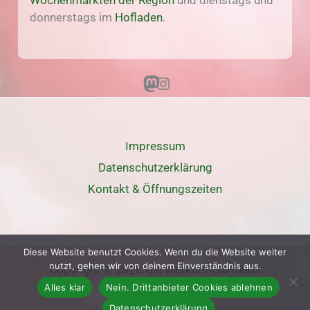
Wochenmärkten der Region
und dienstags und
donnerstags im
Hofladen
.
Mastodon
Instagram
Impressum
Datenschutz­erklärung
Kontakt & Öffnungszeiten
Diese Website benutzt Cookies. Wenn du die Website weiter
nutzt, gehen wir von deinem Einverständnis aus.
Copyright © 2026 Die Werkhof-Gärtnerei
Alles klar
Nein. Drittanbieter Cookies ablehnen
Datenschutzerklärung