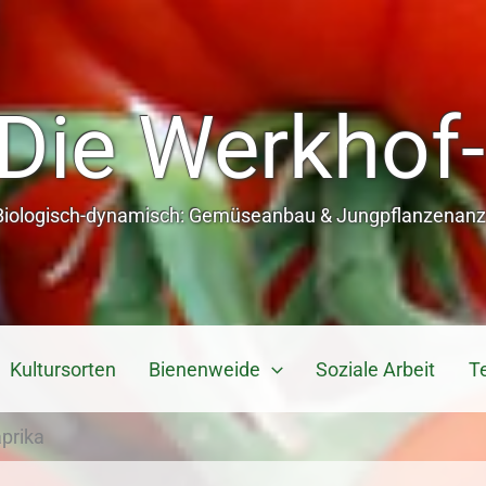
Die Werkhof-
Biologisch-dynamisch: Gemüseanbau & Jungpflanzenanzu
Kultursorten
Bienenweide
Soziale Arbeit
T
prika