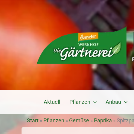
Zum
Inhalt
springen
Aktuell
Pflanzen
Anbau
Start
»
Pflanzen
»
Gemüse
»
Paprika
»
Spitzpa