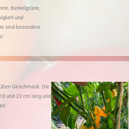
were, dunkelgrüne,
igkeit und
te sind besonders
s!
m süßen Geschmack. Die
18 und 22 cm lang und
hen