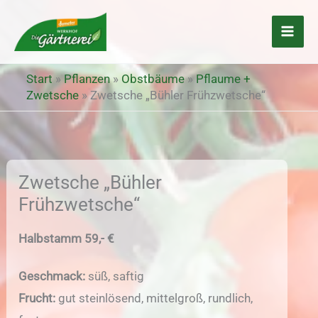
Zum
Inhalt
springen
Start
»
Pflanzen
»
Obstbäume
»
Pflaume +
Zwetsche
»
Zwetsche „Bühler Frühzwetsche“
Zwetsche „Bühler
Frühzwetsche“
Halbstamm 59,- €
Geschmack:
süß, saftig
Frucht:
gut steinlösend, mittelgroß, rundlich,