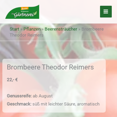
Zum
Inhalt
springen
Start
»
Pflanzen
»
Beerensträucher
»
Brombeere
Theodor Reimers
Brombeere Theodor Reimers
22,- €
Genussreife:
ab August
Geschmack:
süß mit leichter Säure, aromatisch