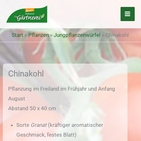
Zum
Inhalt
springen
Start
»
Pflanzen
»
Jungpflanzenwürfel
»
Chinakohl
Chinakohl
Pflanzung im Freiland im Frühjahr und Anfang
August
Abstand 50 x 40 cm
Sorte
Granat
(kräftiger aromatischer
Geschmack, festes Blatt)