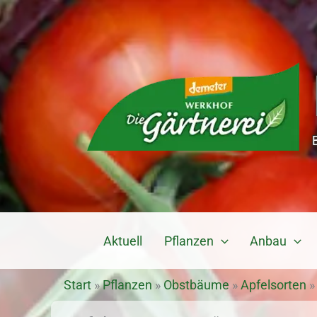
Zum
Inhalt
springen
Aktuell
Pflanzen
Anbau
Start
»
Pflanzen
»
Obstbäume
»
Apfelsorten