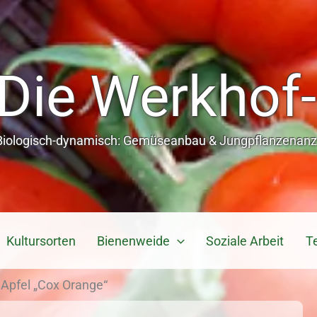
Die Werkhof-
Biologisch-dynamisch: Gemüseanbau & Jungpflanzenanzu
Kultursorten
Bienenweide
Soziale Arbeit
T
»
Apfel „Cox Orange“