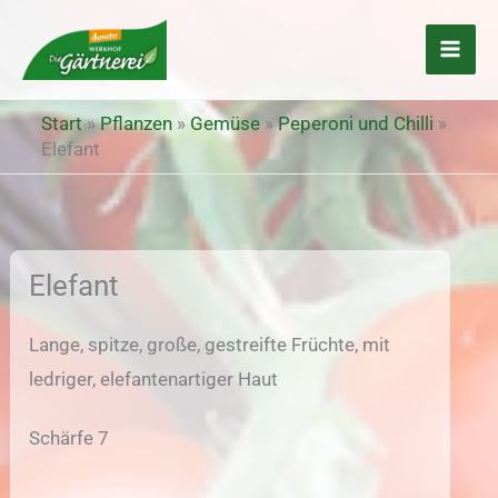
Zum
Inhalt
springen
Start
»
Pflanzen
»
Gemüse
»
Peperoni und Chilli
»
Elefant
Elefant
Lange, spitze, große, gestreifte Früchte, mit
ledriger, elefantenartiger Haut
Schärfe 7