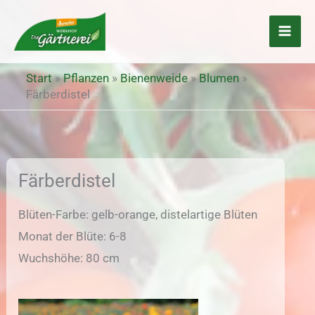
Zum
Inhalt
springen
Start
»
Pflanzen
»
Bienenweide
»
Blumen
»
Färberdistel
Färberdistel
Blüten-Farbe: gelb-orange, distelartige Blüten
Monat der Blüte: 6-8
Wuchshöhe: 80 cm