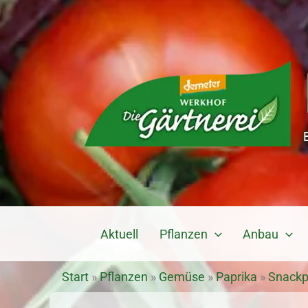
Zum
Inhalt
springen
Aktuell
Pflanzen
Anbau
Start
»
Pflanzen
»
Gemüse
»
Paprika
»
Snackp