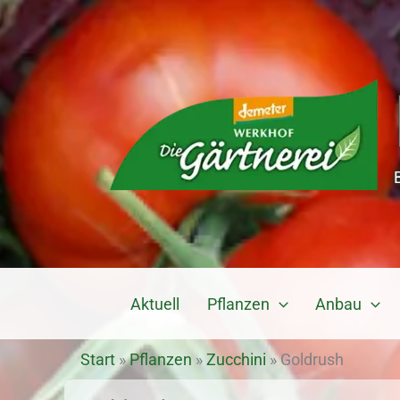
Zum
Inhalt
springen
Aktuell
Pflanzen
Anbau
Start
»
Pflanzen
»
Zucchini
»
Goldrush