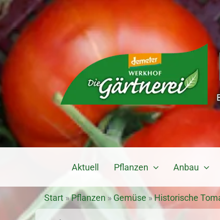
Zum
Inhalt
springen
Aktuell
Pflanzen
Anbau
Start
»
Pflanzen
»
Gemüse
»
Historische Tom