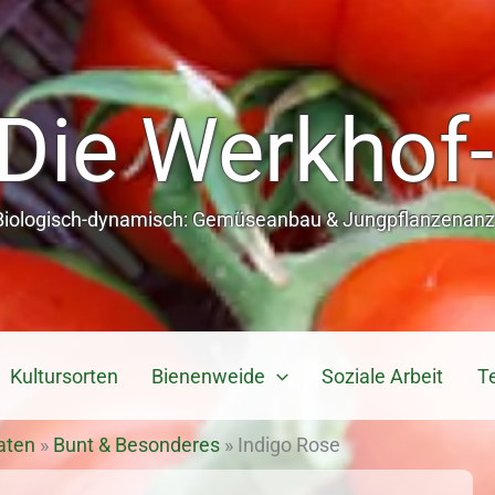
Die Werkhof-
Biologisch-dynamisch: Gemüseanbau & Jungpflanzenanzu
Kultursorten
Bienenweide
Soziale Arbeit
T
aten
»
Bunt & Besonderes
»
Indigo Rose