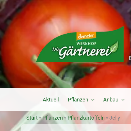
Zum
Inhalt
springen
Aktuell
Pflanzen
Anbau
Start
»
Pflanzen
»
Pflanzkartoffeln
»
Jelly