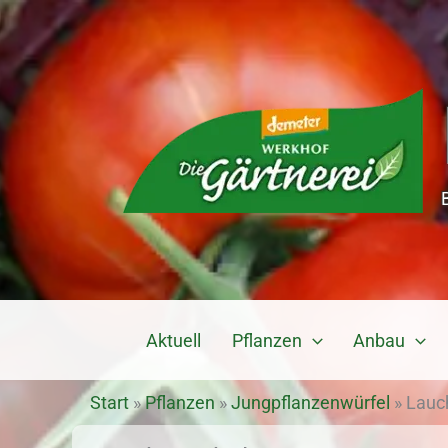
Zum
Inhalt
springen
Aktuell
Pflanzen
Anbau
Start
»
Pflanzen
»
Jungpflanzenwürfel
»
Lauc