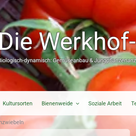
Die Werkhof-
Biologisch-dynamisch: Gemüseanbau & Jungpflanzenanzu
Kultursorten
Bienenweide
Soziale Arbeit
T
hzwiebeln