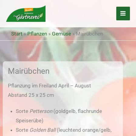
Zum
Inhalt
springen
Start
»
Pflanzen
»
Gemüse
»
Mairübchen
Mairübchen
Pflanzung im Freiland April – August
Abstand 25 x 25 cm
Sorte
Petterson
(goldgelb, flachrunde
Speiserübe)
Sorte
Golden Ball
(leuchtend orange/gelb,