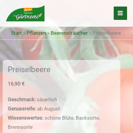
Zum
Inhalt
springen
Start
»
Pflanzen
»
Beerensträucher
»
Preiselbeere
Preiselbeere
16,90 €
Geschmack:
säuerlich
Genussreife:
ab August
Wissenswertes:
schöne Blüte, Backsorte,
Brennsorte