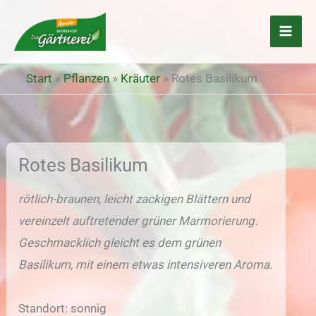
Zum
Inhalt
springen
Start
»
Pflanzen
»
Kräuter
»
Rotes Basilikum
Rotes Basilikum
rötlich-braunen, leicht zackigen Blättern und
vereinzelt auftretender grüner Marmorierung.
Geschmacklich gleicht es dem grünen
Basilikum, mit einem etwas intensiveren
Aroma.
Standort: sonnig