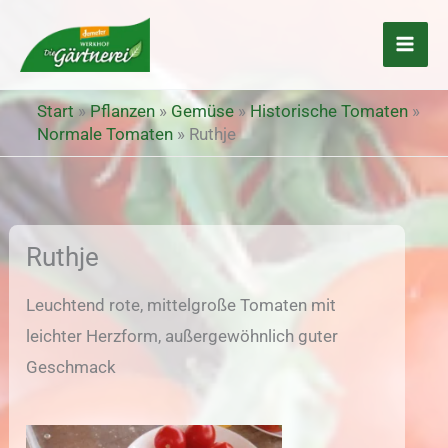
Zum
Inhalt
springen
Start
»
Pflanzen
»
Gemüse
»
Historische Tomaten
»
Normale Tomaten
»
Ruthje
Ruthje
Leuchtend rote, mittelgroße Tomaten mit
leichter Herzform, außergewöhnlich guter
Geschmack