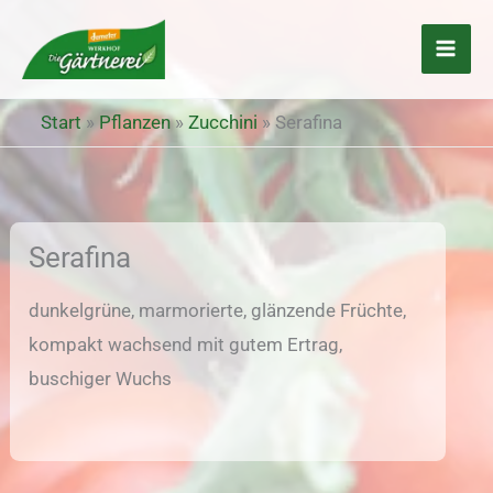
Zum
Inhalt
springen
Start
»
Pflanzen
»
Zucchini
»
Serafina
Serafina
dunkelgrüne, marmorierte, glänzende Früchte,
kompakt wachsend mit gutem Ertrag,
buschiger Wuchs