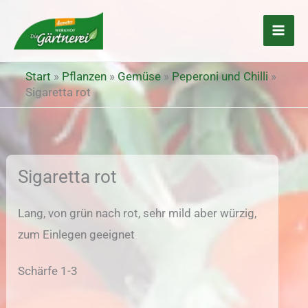
Zum
Inhalt
springen
Start
»
Pflanzen
»
Gemüse
»
Peperoni und Chilli
»
Sigaretta rot
Sigaretta rot
Lang, von grün nach rot, sehr mild aber würzig,
zum Einlegen geeignet
Schärfe 1-3