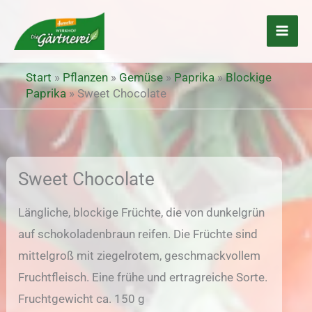
Zum
Inhalt
springen
Start
»
Pflanzen
»
Gemüse
»
Paprika
»
Blockige
Paprika
»
Sweet Chocolate
Sweet Chocolate
Längliche, blockige Früchte, die von dunkelgrün
auf schokoladenbraun reifen. Die Früchte sind
mittelgroß mit ziegelrotem, geschmackvollem
Fruchtfleisch. Eine frühe und ertragreiche Sorte.
Fruchtgewicht ca. 150 g