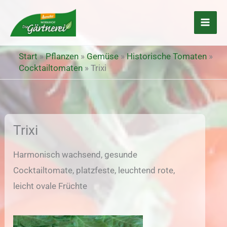
Zum
Inhalt
springen
Start
»
Pflanzen
»
Gemüse
»
Historische Tomaten
»
Cocktailtomaten
»
Trixi
Trixi
Harmonisch wachsend, gesunde
Cocktailtomate, platzfeste, leuchtend rote,
leicht ovale Früchte