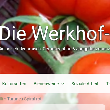
Die Werkhof-
Biologisch-dynamisch: Gemüseanbau & Jungpflanzenanzu
Kultursorten
Bienenweide
Soziale Arbeit
T
li
»
Turuncu Spiral rot