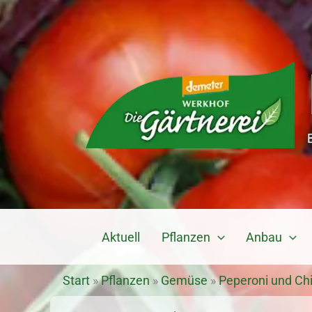
Zum
Inhalt
springen
Aktuell
Pflanzen
Anbau
Start
»
Pflanzen
»
Gemüse
»
Peperoni und Chil