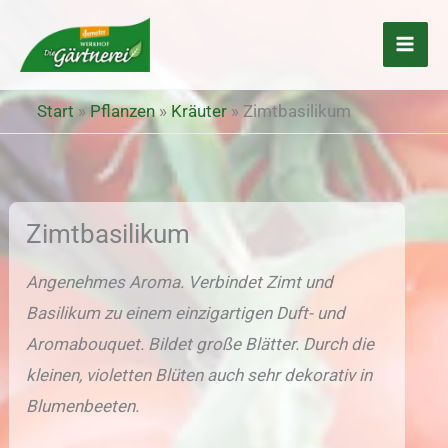
Zum
Inhalt
springen
Start
»
Pflanzen
»
Kräuter
»
Zimtbasilikum
Zimtbasilikum
Angenehmes Aroma. Verbindet Zimt und
Basilikum zu einem einzigartigen Duft- und
Aromabouquet. Bildet große Blätter. Durch die
kleinen, violetten Blüten auch sehr dekorativ in
Blumenbeeten.