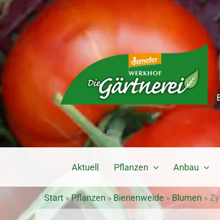
Zum
Inhalt
springen
Aktuell
Pflanzen
Anbau
Start
»
Pflanzen
»
Bienenweide
»
Blumen
»
Zy